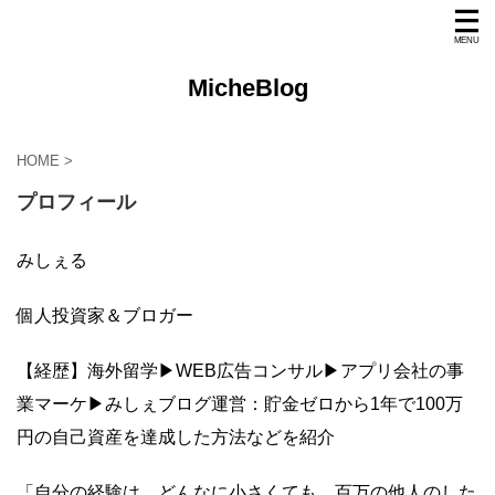
MicheBlog
HOME
>
プロフィール
みしぇる
個人投資家＆ブロガー
【経歴】海外留学▶︎WEB広告コンサル▶︎アプリ会社の事
業マーケ▶︎みしぇブログ運営：貯金ゼロから1年で100万
円の自己資産を達成した方法などを紹介
「自分の経験は、どんなに小さくても、百万の他人のした